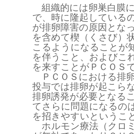
組織的には卵巣白膜に
で、時に隆起している
が排卵障害の原因とな
を含めて楔（くさび）
こるようになることが
を伴うこと、およびこ
を来すことがＰＣＯＳ
ＰＣＯＳにおける排卵
投与では排卵が起こら
排卵誘発が必要となる
てさらに問題になるの
を招きやすいというこ
ホルモン療法（クロミ