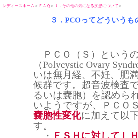
レディースホーム
＞
ＦＡＱ
＞
Ｊ．その他の気になる疾患について
＞
３．PCOってどういうも
ＰＣＯ（Ｓ）というの
（Polycystic Ovar
いは無月経、不妊、肥
候群です。超音波検査
るいは嚢胞）を認めら
いようですが、ＰＣＯ
嚢胞性変化
に加えて以
す。
・
ＦＳＨに対してＬ