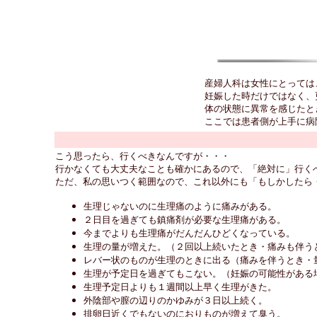
産婦人科は女性にとっては
妊娠した時だけではなく、
体の状態に異常を感じたと
ここでは患者側が上手に病
こう思ったら、行くべきなんですが・・・
行かなくても大丈夫なことも確かにあるので、「絶対に」行く
ただ、私の思いつく範囲なので、これ以外にも「もしかしたら
生理じゃないのに生理痛のように痛みがある。
２日目を過ぎても鎮痛剤が必要な生理痛がある。
今までよりも生理痛がだんだんひどくなっている。
生理の量が増えた。（２回以上続いたとき・痛みも伴う
レバー状のものが生理のときに出る（痛みを伴うとき・
生理が予定日を過ぎてもこない。（妊娠の可能性がある
生理予定日よりも１週間以上早く生理がきた。
外陰部や膣の辺りのかゆみが３日以上続く。
排卵日近くでもないのにおりものが増えて臭う。