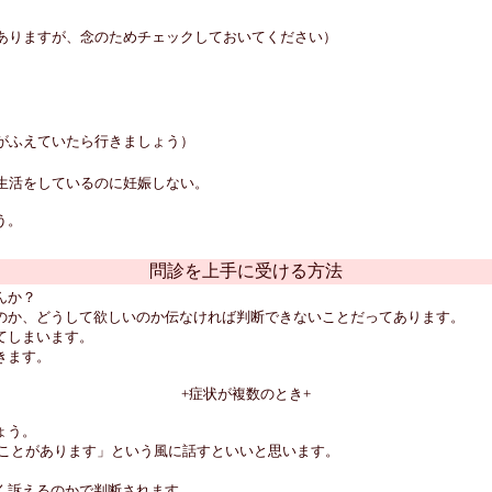
ありますが、念のためチェックしておいてください）
がふえていたら行きましょう）
生活をしているのに妊娠しない。
う。
問診を上手に受ける方法
んか？
のか、どうして欲しいのか伝なければ判断できないことだってあります。
てしまいます。
きます。
+症状が複数のとき+
ょう。
なことがあります」という風に話すといいと思います。
く訴えるのかで判断されます。