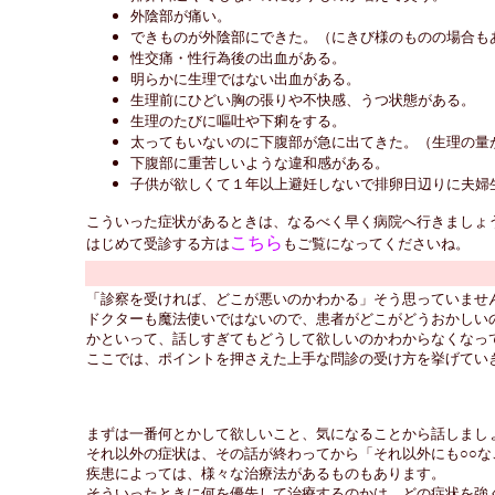
外陰部が痛い。
できものが外陰部にできた。（にきび様のものの場合も
性交痛・性行為後の出血がある。
明らかに生理ではない出血がある。
生理前にひどい胸の張りや不快感、うつ状態がある。
生理のたびに嘔吐や下痢をする。
太ってもいないのに下腹部が急に出てきた。（生理の量
下腹部に重苦しいような違和感がある。
子供が欲しくて１年以上避妊しないで排卵日辺りに夫婦
こういった症状があるときは、なるべく早く病院へ行きましょ
こちら
はじめて受診する方は
もご覧になってくださいね。
「診察を受ければ、どこが悪いのかわかる」そう思っていませ
ドクターも魔法使いではないので、患者がどこがどうおかしい
かといって、話しすぎてもどうして欲しいのかわからなくなっ
ここでは、ポイントを押さえた上手な問診の受け方を挙げてい
まずは一番何とかして欲しいこと、気になることから話しまし
それ以外の症状は、その話が終わってから「それ以外にも○○
疾患によっては、様々な治療法があるものもあります。
そういったときに何を優先して治療するのかは、どの症状を強