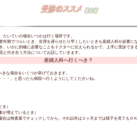
、たいていの場合いつかは行く場所です。
更年期でつらいとき、生理を遅らせたり早くしたいときも産婦人科が必要に
き、いかに的確に必要なことをドクターに伝えられるかで、上手に受診でき
院と付き合う方法についてお話していきます。
産婦人科へ行くべき？
べきな場合をいくつか挙げておきます。
・・・」と思ったら病院へ行くようにしてくださいね。
とき）
量が増えているとき）
場合は検査薬でチェックしてから。それ以外は２ヶ月までは様子を見てもＯ