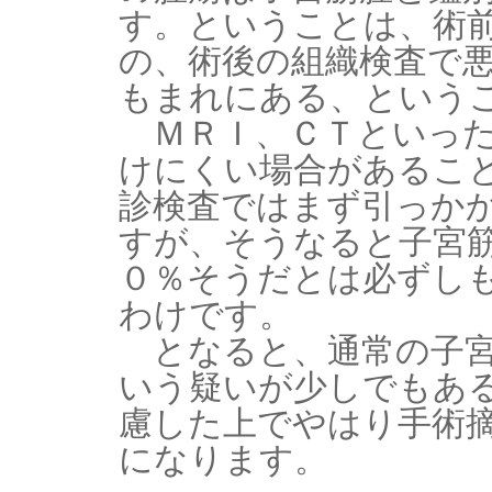
す。ということは、術
の、術後の組織検査で
もまれにある、という
ＭＲＩ、ＣＴといった
けにくい場合があるこ
診検査ではまず引っか
すが、そうなると子宮
０％そうだとは必ずし
わけです。
となると、通常の子宮
いう疑いが少しでもあ
慮した上でやはり手術
になります。