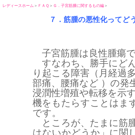
レディースホーム
＞
ＦＡＱ
＞
Ｇ．子宮筋腫に関するもの編
＞
７．筋腫の悪性化ってど
子宮筋腫は良性腫瘍で
すなわち、勝手にどん
り起こる障害（月経過
部痛、腰痛など ）の発
浸潤性増殖や転移を示
機をもたらすことはま
です。
ところが、たまに筋腫
はないかどうか」に関