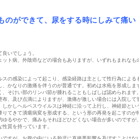
＞
ものができて、尿をする時にしみて痛い
て良いでしょう。
ット病、外陰癌などの場合もありますが、いずれもまれなも
す。
スの感染によって起こり、感染経路は主として性行為による
し、かなりの激痛を伴うのが普通です。初めは水疱を形成しま
く、そけい部のリンパ節が腫れることもしばしば認められます
布、及び点滴によりますが、激痛が激しい場合には入院して
しかしヘルペスウイルスは神経に沿って上行し、神経節とい
降りてきて潰瘍病変を形成する、という形の再発を起こすのが
ゆるやかで、痛みもそれほどひどくない場合が多いのですが
いな性質を持っています。
ですが、お腹の中にいる胎児に直接悪影響を及ぼすことはな