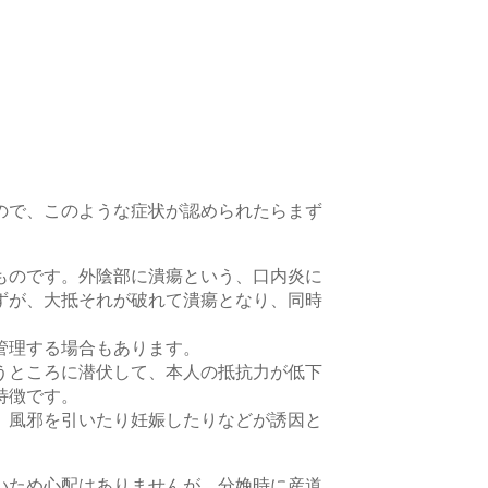
ので、このような症状が認められたらまず
ものです。外陰部に潰瘍という、口内炎に
ずが、大抵それが破れて潰瘍となり、同時
。
管理する場合もあります。
うところに潜伏して、本人の抵抗力が低下
特徴です。
、風邪を引いたり妊娠したりなどが誘因と
いため心配はありませんが、分娩時に産道