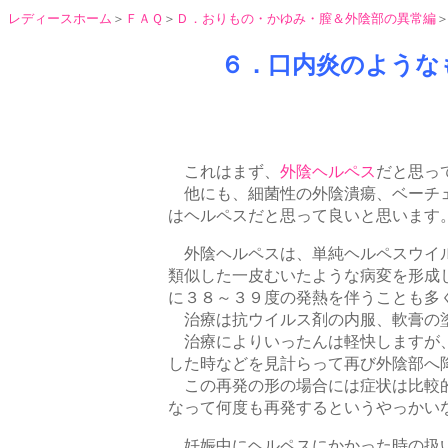
レディースホーム
＞
ＦＡＱ
＞
Ｄ．おりもの・かゆみ・膣＆外陰部の異常編
６．口内炎のような
これはまず、
外陰ヘルペス
だと思っ
他にも、細菌性の外陰潰瘍、ベーチェ
はヘルペスだと思って良いと思いま
外陰ヘルペスは、単純ヘルペスウイル
類似した一皮むいたような病変を形成
に３８～３９度の発熱を伴うことも多
治療は抗ウイルス剤の内服、軟膏の塗
治療によりいったんは軽快しますが、
した時などを見計らって再び外陰部へ
この再発の形の場合には症状は比較的
なって何度も再発するというやっか
妊娠中にヘルペスにかかった時の扱い